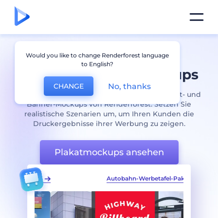
Professionelle
Would you like to change Renderforest language
to English?
Plakatwerbung
Mockups
No, thanks
CHANGE
Präsentieren Sie Ihre Marke mithilfe der Plakat- und
Banner-Mockups von Renderforest. Setzen Sie
realistische Szenarien um, um Ihren Kunden die
Druckergebnisse ihrer Werbung zu zeigen.
Plakatmockups ansehen
nd-Paket
Autobahn-Werbetafel-Paket
U