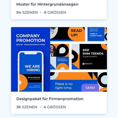
Muster für Hintergrundansagen
94
SZENEN
6
GRÖSSEN
Designpaket für Firmenpromotion
36
SZENEN
4
GRÖSSEN