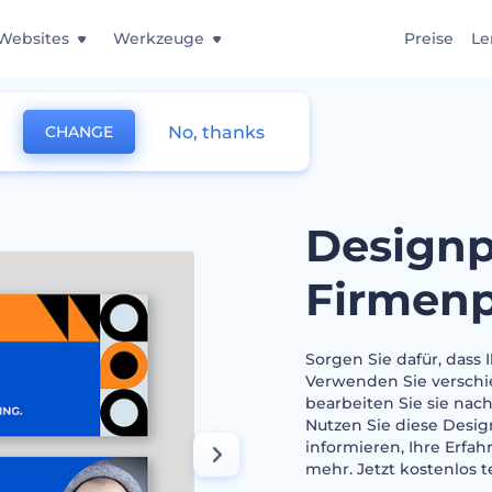
Websites
Werkzeuge
Preise
Le
No, thanks
CHANGE
r Firmenpromotion
Designp
Firmen
Sorgen Sie dafür, dass 
Verwenden Sie verschi
bearbeiten Sie sie nach
Nutzen Sie diese Desi
informieren, Ihre Erfah
mehr. Jetzt kostenlos t