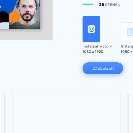
36
SZENEN
Instagram-Story
Instag
1080 x 1920
1080 x
LOSLEGEN