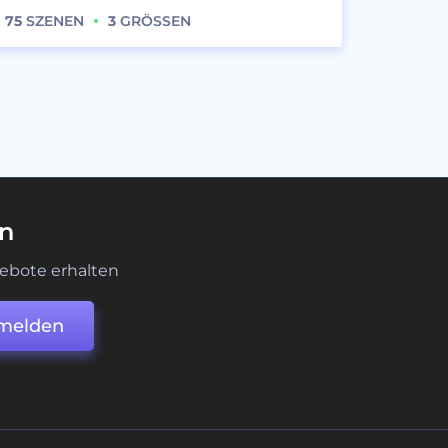
75
SZENEN
3
GRÖSSEN
en
ebote erhalten
melden