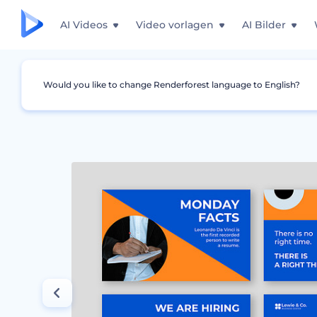
AI Videos
Video vorlagen
AI Bilder
Would you like to change Renderforest language to English?
Grafiken
Instagram Story
Designpaket fü