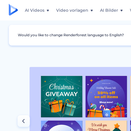
AI Videos
Video vorlagen
AI Bilder
Would you like to change Renderforest language to English?
Grafiken
Instagram Story
Ferienzeit SMM 