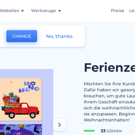
Websites
Werkzeuge
Preise
Le
No, thanks
CHANGE
Kit
Ferienz
Möchten Sie Ihre Kund
Dafür haben wir gesorg
brauchen, um gute Laun
Ihrem Geschäft einzuka
sich die weihnachtlich
sie anzupassen. Beginn
Weihnachtsinhalten!
33
SZENEN