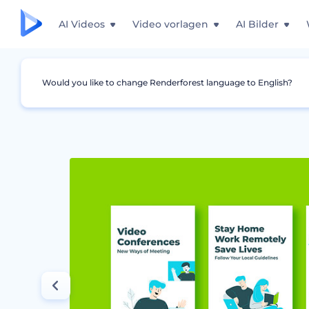
AI Videos
Video vorlagen
AI Bilder
Would you like to change Renderforest language to English?
Grafiken
Instagram Story
Deisgns für Hom