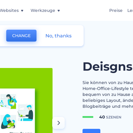
Websites
Werkzeuge
Preise
Le
No, thanks
CHANGE
e Office
Deisgns
Sie können von zu Haus
Home-Office-Lifestyle t
bequem von zu Hause a
beliebiges Layout, ände
Blogbeiträge und mehr.
40
SZENEN