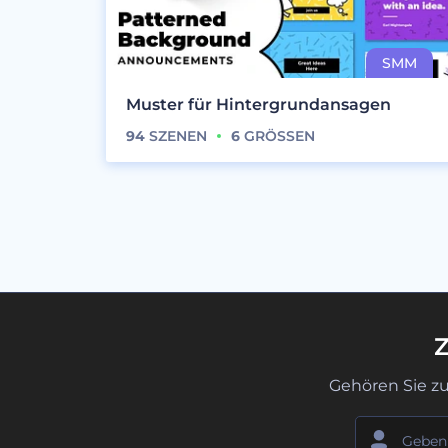
Muster für Hintergrundansagen
94
SZENEN
6
GRÖSSEN
Z
Gehören Sie z