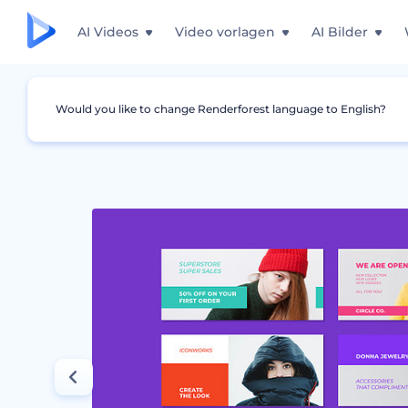
AI Videos
Video vorlagen
AI Bilder
Would you like to change Renderforest language to English?
Grafiken
Facebook Titelbild
Modernes Bou