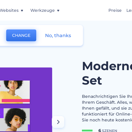
Websites
Werkzeuge
Preise
Le
No, thanks
CHANGE
tique-Cover-Set
Moderne
Set
Benachrichtigen Sie Ih
Ihrem Geschäft. Alles, 
Ihnen gefällt, und sie 
funktioniert für Onlin
Sie noch heute kostenl
6
SZENEN