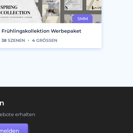
Frühlingskollektion Werbepaket
38
SZENEN
4
GRÖSSEN
en
ebote erhalten
melden