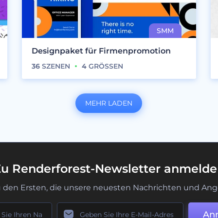
Designpaket für Firmenpromotion
36
SZENEN
4
GRÖSSEN
MEHR LADEN
u Renderforest-Newsletter anmeld
u den Ersten, die unsere neuesten Nachrichten und Ang
An