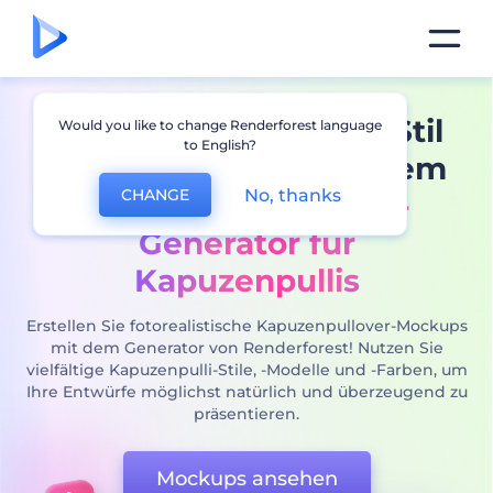
Präsentieren Sie den Stil
Would you like to change Renderforest language
to English?
Ihrer Marke mit unserem
No, thanks
CHANGE
attraktiven Mockup-
Generator für
Kapuzenpullis
Erstellen Sie fotorealistische Kapuzenpullover-Mockups
mit dem Generator von Renderforest! Nutzen Sie
vielfältige Kapuzenpulli-Stile, -Modelle und -Farben, um
Ihre Entwürfe möglichst natürlich und überzeugend zu
präsentieren.
Mockups ansehen