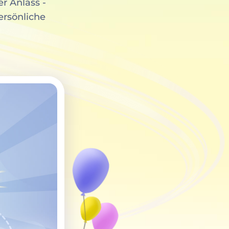
r Anlass -
ersönliche