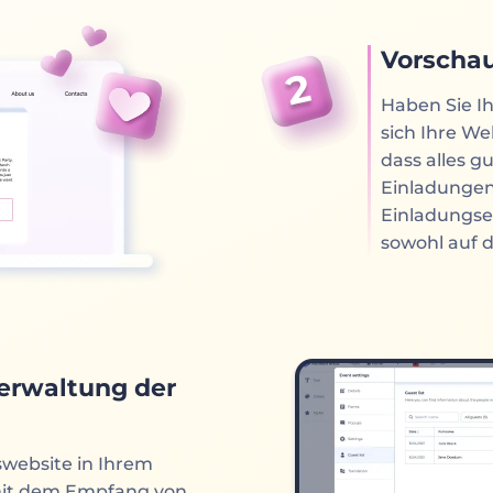
Vorschau
Haben Sie Ih
sich Ihre We
dass alles g
Einladungen 
Einladungser
sowohl auf 
erwaltung der
swebsite in Ihrem
mit dem Empfang von