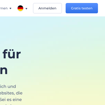
rnen
Anmelden
Gratis testen
für
en
sich und
bsites, die
Sei es eine