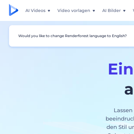
AI Videos
Video vorlagen
AI Bilder
Would you like to change Renderforest language to English?
Ein
a
Lassen 
beeindruck
den Stil u