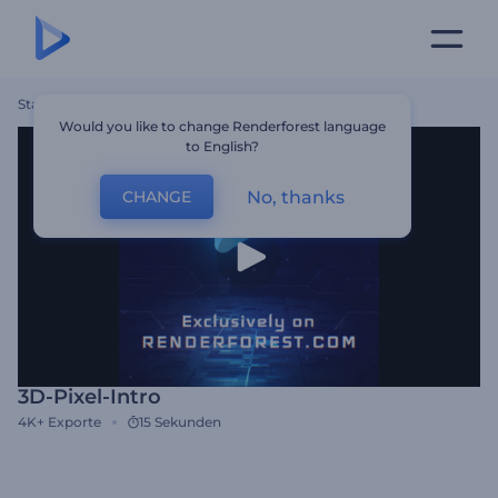
Startseite
Vorlagen
3D-Pixel-Intro
Would you like to change Renderforest language
to English?
No, thanks
CHANGE
3D-Pixel-Intro
4K+
Exporte
15 Sekunden