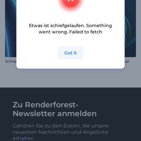
Etwas ist schiefgelaufen. Something
went wrong. Failed to fetch
Got it
Schnelles Intro für Neonebenen
Wirbelnde Ringe Logo Reveal
Zu Renderforest-
Newsletter anmelden
Gehören Sie zu den Ersten, die unsere
neuesten Nachrichten und Angebote
erhalten