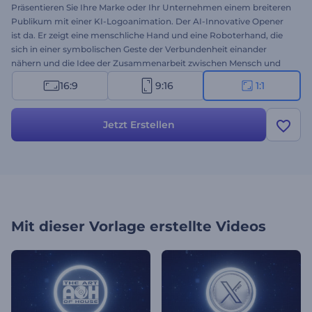
Präsentieren Sie Ihre Marke oder Ihr Unternehmen einem breiteren
Publikum mit einer KI-Logoanimation. Der AI-Innovative Opener
ist da. Er zeigt eine menschliche Hand und eine Roboterhand, die
sich in einer symbolischen Geste der Verbundenheit einander
nähern und die Idee der Zusammenarbeit zwischen Mensch und
Maschine veranschaulichen. Laden Sie einfach Ihr Logo hoch,
16:9
9:16
1:1
schreiben Sie den Namen Ihres Unternehmens und den Slogan und
warten Sie ein paar Minuten, um in wenigen Minuten eine
hochauflösende
Logoanimation
zu erhalten. Ideal geeignet für
Jetzt Erstellen
Marken und Unternehmen aus den Bereichen Technologie,
Robotik, Ingenieurwesen, Webentwicklung, künstliche Intelligenz
oder wissenschaftliche Forschung. Probieren Sie es jetzt aus und
fesseln Sie Ihr Publikum!
Mit dieser Vorlage erstellte Videos