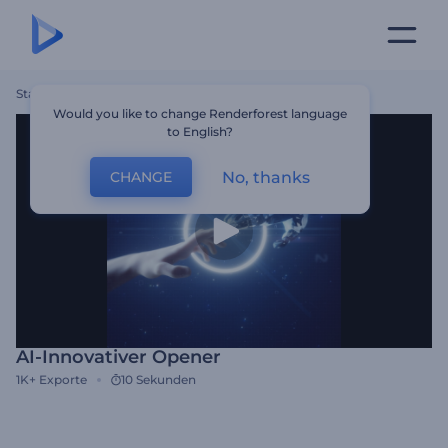
Startseite
Vorlagen
AI-Innovativer Opener
Would you like to change Renderforest language
to English?
No, thanks
CHANGE
AI-Innovativer Opener
1K+
Exporte
10 Sekunden