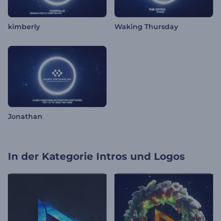
kimberly
Waking Thursday
Jonathan
In der Kategorie
Intros und Logos