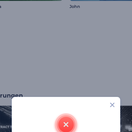
a
John
erungen