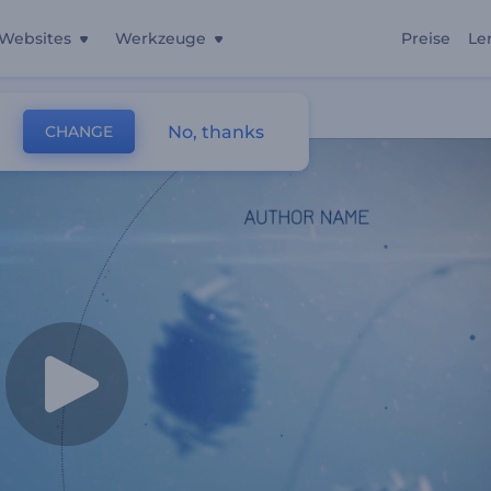
Websites
Werkzeuge
Preise
Le
No, thanks
CHANGE