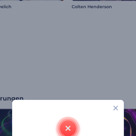
elich
Colten Henderson
erungen