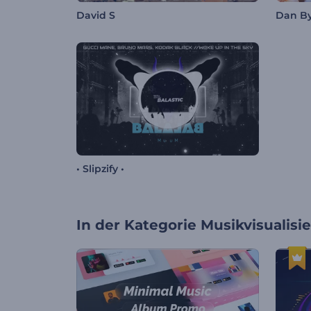
David S
Dan By
• Slipzify •
In der Kategorie
Musikvisualisi