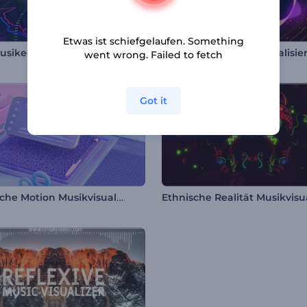
Etwas ist schiefgelaufen. Something
sikequalizer
Elektrohaus Musik Visualisie
went wrong. Failed to fetch
Got it
Kinetische Motion Musikvisualisierer