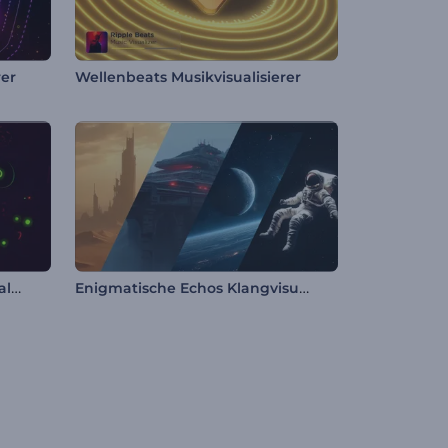
rer
Wellenbeats Musikvisualisierer
Ethnische Realität Musikvisualisierer
Enigmatische Echos Klangvisualisierer