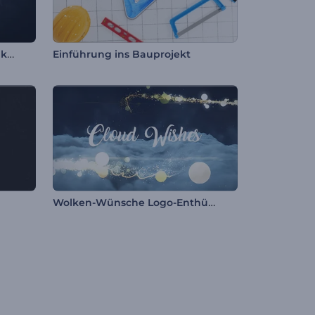
Animiertes Logo - Solide Struktur
Einführung ins Bauprojekt
Wolken-Wünsche Logo-Enthüllung