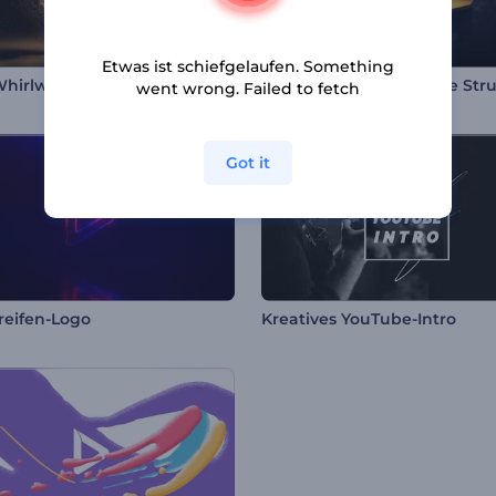
Etwas ist schiefgelaufen. Something
hirlwind Intro
went wrong. Failed to fetch
Got it
treifen-Logo
Kreatives YouTube-Intro