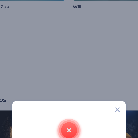
 Żuk
Will
os