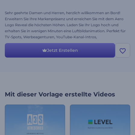
Sehr geehrte Damen und Herren, herzlich willkommen an Bord!
Erweitern Sie Ihre Markenpräsenz und erreichen Sie mit dem Aero
Logo Reveal die höchsten Höhen. Laden Sie Ihr Logo hoch und
erhalten Sie in wenigen Minuten eine Luftbildanimation. Perfekt für
TV-Spots, Werbeagenturen, YouTube-Kanal-Intros,
Firmenpräsentationen und vieles mehr. Bitte schnallen Sie sich an
und probieren Sie es gleich kostenlos aus
Jetzt Erstellen
Mit dieser Vorlage erstellte Videos