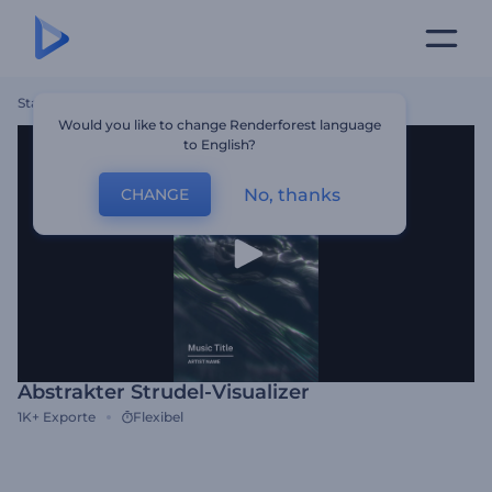
Startseite
Vorlagen
Abstrakter Strudel-Visualizer
Would you like to change Renderforest language
to English?
No, thanks
CHANGE
Abstrakter Strudel-Visualizer
1K+
Exporte
Flexibel