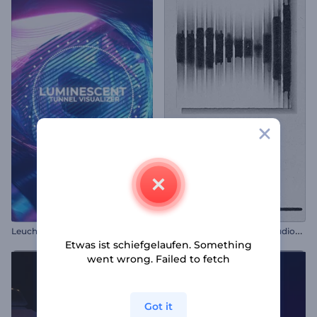
L
euchttunnel Tunnel-Visualisierer
V
isualisierung verzerrter Audiospektren
Etwas ist schiefgelaufen. Something
went wrong. Failed to fetch
Got it