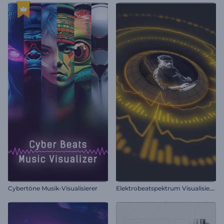
E
lektrobeatspektrum Visualisierer
Cybertöne Musik-Visualisierer