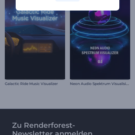
N
eon Audio Spektrum Visualisierer
Galactic Ride Music Visualizer
Zu Renderforest-
Newsletter anmelden