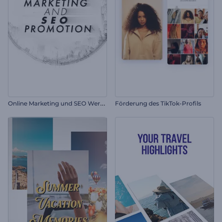
O
nline Marketing und SEO Werbung
Förderung des TikTok-Profils