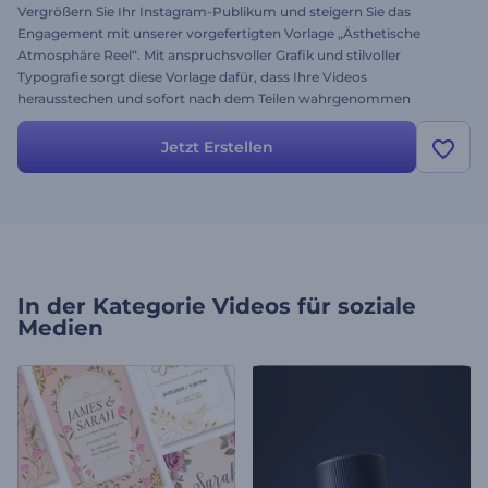
Vergrößern Sie Ihr Instagram-Publikum und steigern Sie das
Engagement mit unserer vorgefertigten Vorlage „Ästhetische
Atmosphäre Reel“. Mit anspruchsvoller Grafik und stilvoller
Typografie sorgt diese Vorlage dafür, dass Ihre Videos
herausstechen und sofort nach dem Teilen wahrgenommen
werden. Passen Sie die Vorlage mit Ihren Videos und Bildern an,
fügen Sie einprägsame Texte hinzu und sorgen Sie mit einer
Jetzt Erstellen
Hintergrundmusik für die richtige Stimmung. Beginnen Sie jetzt
mit der Erstellung und machen Sie jeden Beitrag zu einem Hit!
In der Kategorie
Videos für soziale
Medien