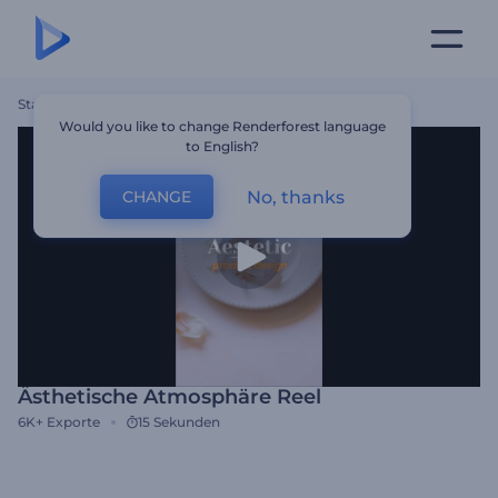
Startseite
Vorlagen
Ästhetische Atmosphäre Reel
Would you like to change Renderforest language
to English?
No, thanks
CHANGE
Ästhetische Atmosphäre Reel
6K+
Exporte
15 Sekunden