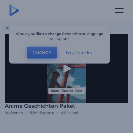
Startseite
Vorlagen
Anime Geschichten Paket
Would you like to change Renderforest language
to English?
No, thanks
CHANGE
Anime Geschichten Paket
90
Szenen
52K+
Exporte
Flexibel