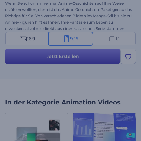
Wenn Sie schon immer mal Anime-Geschichten auf Ihre Weise
erzählen wollten, dann ist das Anime Geschichten-Paket genau das
Richtige für Sie. Von verschiedenen Bildern im Manga-Stil bis hin zu
Anime-Figuren hilft es Ihnen, Ihre Fantasie zum Leben zu
erwecken, als ob sie direkt aus einer klassischen Serie stammen
würde. Wählen Sie Ihre bevorzugten Szenen aus, geben Sie Ihre
16:9
9:16
1:1
Geschichte ein und wählen Sie einen dramatischen Musiktitel, um
die Geschichte zu untermalen, oder lassen Sie unsere KI das für Sie
tun. Ideal für Anime-begeisterte Fans, Geschichtenerzähler, digitale
Jetzt Erstellen
Künstler und Autoren von Inhalten gleichermaßen. Erstellen Sie
jetzt!
In der Kategorie
Animation Videos