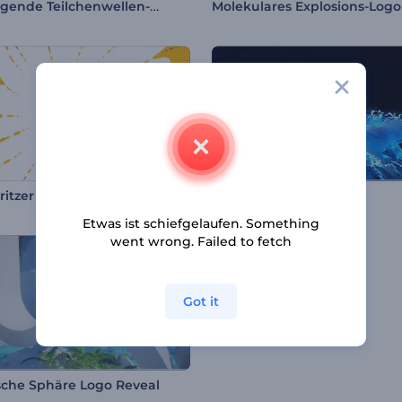
Aufsteigende Teilchenwellen-Logo
Molekulares Explosions-Logo
ritzer Logo
Blitzeinschlag Intro
Etwas ist schiefgelaufen. Something
went wrong. Failed to fetch
Got it
sche Sphäre Logo Reveal