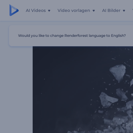
AI Videos
Video vorlagen
AI Bilder
Startseite
Vorlagen
Gelände-Zerstörung Logo
Would you like to change Renderforest language to English?