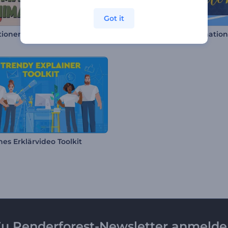
Got it
Animationen zum Tomatina Fest
Schabbat Shalom Animatio
es Erklärvideo Toolkit
u Renderforest-Newsletter anmeld