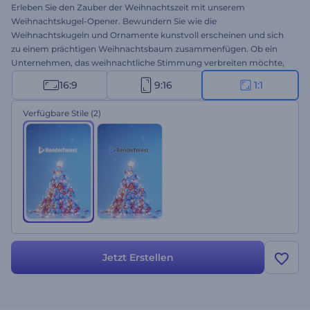
Erleben Sie den Zauber der Weihnachtszeit mit unserem
Weihnachtskugel-Opener. Bewundern Sie wie die
Weihnachtskugeln und Ornamente kunstvoll erscheinen und sich
zu einem prächtigen Weihnachtsbaum zusammenfügen. Ob ein
Unternehmen, das weihnachtliche Stimmung verbreiten möchte,
oder eine Privatperson, die warme Weihnachtswünsche mitteilt,
16:9
9:16
1:1
diese Vorlage ist der ideale Weg, um Ihre Botschaft mit Charme
und Freude zu vermitteln. Laden Sie Ihr Logo hoch, geben Sie Ihre
Verfügbare Stile
(2)
herzlichen Wünsche ein, fügen Sie einen festlichen Musiktitel hinzu
und begeistern Sie Ihr Publikum mit einer festlichen
Videoanimation. Erstellen Sie jetzt und erleben Sie den Zauber der
Jahreszeit!
Jetzt Erstellen