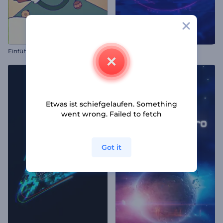
E
inführung zu Cartoon-Weihnachtsgeschenken
Cyberglitch Opener
Etwas ist schiefgelaufen. Something
went wrong. Failed to fetch
Got it