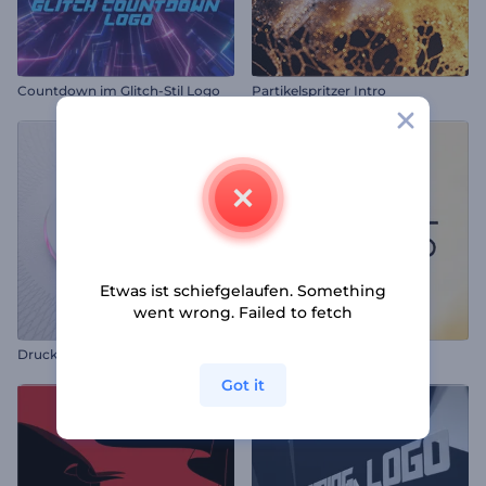
Countdown im Glitch-Stil Logo
Partikelspritzer Intro
Etwas ist schiefgelaufen. Something
went wrong. Failed to fetch
Drucktaste-Logo-Reveal
Buntes Symbole-Intro
Got it