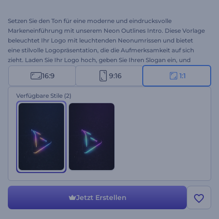
Setzen Sie den Ton für eine moderne und eindrucksvolle
Markeneinführung mit unserem Neon Outlines Intro. Diese Vorlage
beleuchtet Ihr Logo mit leuchtenden Neonumrissen und bietet
eine stilvolle Logopräsentation, die die Aufmerksamkeit auf sich
zieht. Laden Sie Ihr Logo hoch, geben Sie Ihren Slogan ein, und
fügen Sie stimmungsvolle Hintergrundmusik hinzu, um die
16:9
9:16
1:1
aufregende Atmosphäre zu intensivieren. Die Vorlage eignet sich
perfekt für Promos von Technologieunternehmen oder
Verfügbare Stile
(2)
Dienstleistungen, für den Auftakt von Spielekanälen, für Intros oder
Outros und für viele weitere kreative Projekte. Erstellen Sie jetzt und
lassen Sie Ihre Marke strahlen!
Jetzt Erstellen