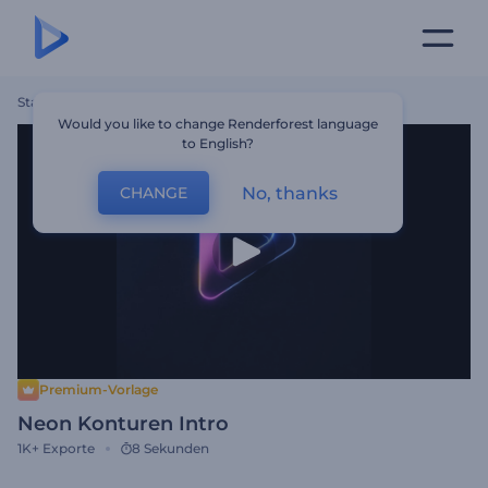
Startseite
Vorlagen
Neon Konturen Intro
Would you like to change Renderforest language
to English?
No, thanks
CHANGE
Premium-Vorlage
Neon Konturen Intro
1K+
Exporte
8 Sekunden