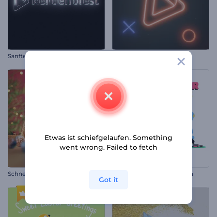
Sanftes Licht Logo Reveal
Leuchtende Spiele Intro
Etwas ist schiefgelaufen. Something
went wrong. Failed to fetch
S
chneekugel-Wunder – Einleitung
Hoppy Ostern Animationen
Got it