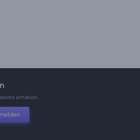
en
ebote erhalten
melden