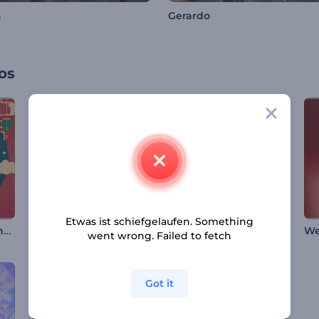
a
Gerardo
os
Etwas ist schiefgelaufen. Something
Chinesisches Neujahrsfest
Rubinrot Weihnachtslogo
Kryptowährung Intro
went wrong. Failed to fetch
Got it