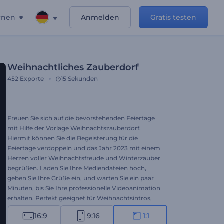
rnen
Anmelden
Gratis testen
Weihnachtliches Zauberdorf
452
Exporte
15 Sekunden
Freuen Sie sich auf die bevorstehenden Feiertage
mit Hilfe der Vorlage Weihnachtszauberdorf.
Hiermit können Sie die Begeisterung für die
Feiertage verdoppeln und das Jahr 2023 mit einem
Herzen voller Weihnachtsfreude und Winterzauber
begrüßen. Laden Sie Ihre Mediendateien hoch,
geben Sie Ihre Grüße ein, und warten Sie ein paar
Minuten, bis Sie Ihre professionelle Videoanimation
erhalten. Perfekt geeignet für Weihnachtsintros,
Videogrüße, Einladungen zum Abendessen,
16:9
9:16
1:1
Weihnachtswerbung und vieles mehr. Probieren