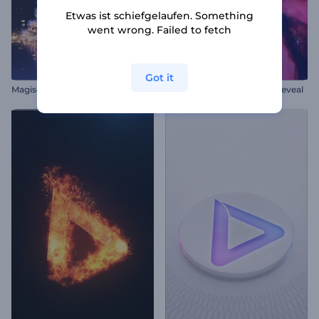
Etwas ist schiefgelaufen. Something
went wrong. Failed to fetch
Got it
M
agischer wirbelnder Weihnachtsbaum
Leuchtender Nebel Logo-Reveal