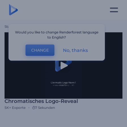
Startseite
Vorlagen
Chromatisches Logo-Reveal
Would you like to change Renderforest language
to English?
No, thanks
CHANGE
Chromatisches Logo-Reveal
5K+
Exporte
7 Sekunden