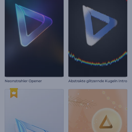
Neonstrahler Opener
Abstrakte glitzernde Kugeln Intro