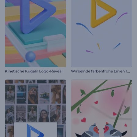
W
irbelnde farbenfrohe Linien Intro
Kinetische Kugeln Logo-Reveal