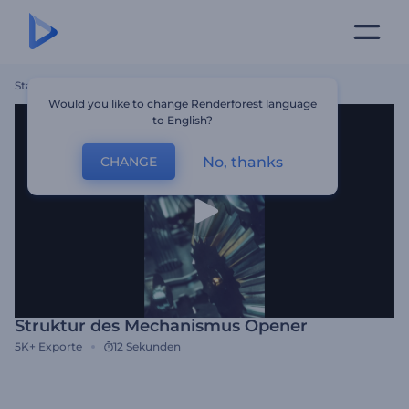
Startseite
Vorlagen
Struktur Des Mechanismus Opener
Would you like to change Renderforest language
to English?
No, thanks
CHANGE
Struktur des Mechanismus Opener
5K+
Exporte
12 Sekunden