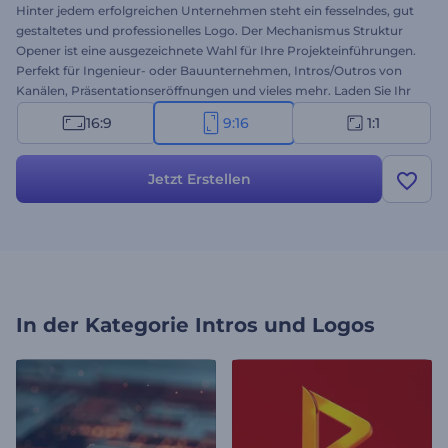
Hinter jedem erfolgreichen Unternehmen steht ein fesselndes, gut
gestaltetes und professionelles Logo. Der Mechanismus Struktur
Opener ist eine ausgezeichnete Wahl für Ihre Projekteinführungen.
Perfekt für Ingenieur- oder Bauunternehmen, Intros/Outros von
Kanälen, Präsentationseröffnungen und vieles mehr. Laden Sie Ihr
Logo hoch und erstellen Sie Ihre professionelle Animation innerhalb
16:9
9:16
1:1
weniger Minuten. Setzen Sie sich sofort und kostenlos von Ihren
Mitbewerbern ab. Testen Sie es jetzt!
Jetzt Erstellen
In der Kategorie
Intros und Logos