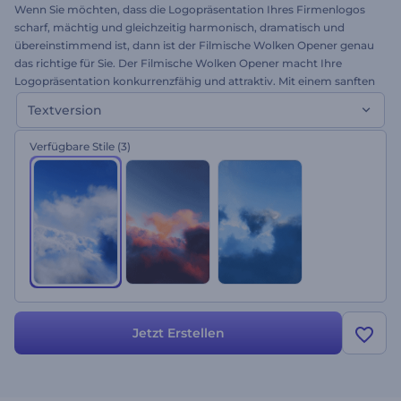
Wenn Sie möchten, dass die Logopräsentation Ihres Firmenlogos
scharf, mächtig und gleichzeitig harmonisch, dramatisch und
übereinstimmend ist, dann ist der Filmische Wolken Opener genau
das richtige für Sie. Der Filmische Wolken Opener macht Ihre
Logopräsentation konkurrenzfähig und attraktiv. Mit einem sanften
Flug über die Wolken und Sound-Effekten wie im Kono ist dieser
Textversion
Opener perfekt für Filme, Opener bei Hochzeiten,
Markenpräsentationen und mehr. Diese Vorlage ist in drei
Verfügbare Stile
(3)
Versionen erhältlich: Tag, Sonnenuntergang und Nacht. Wählen Sie
einfach Ihre bevorzugte Version, laden Sie Ihr Logo hoch, schreiben
Sie Ihren Text und genießen Sie den dramatischsten Opener aller
Zeiten. Testen Sie die kostenlose Vorschau noch heute.
Jetzt Erstellen