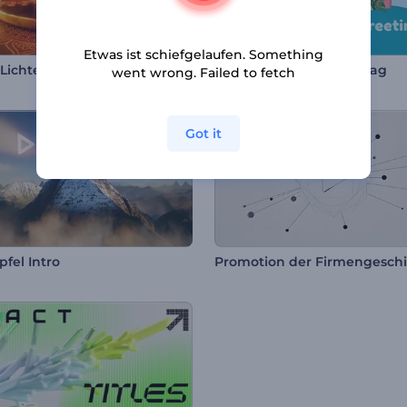
Etwas ist schiefgelaufen. Something
Lichter-Intro
Grußkarte zum Kindertag
went wrong. Failed to fetch
Got it
pfel Intro