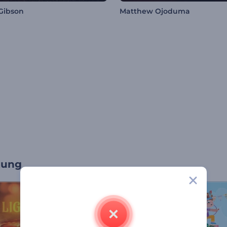
Gibson
Matthew Ojoduma
tung