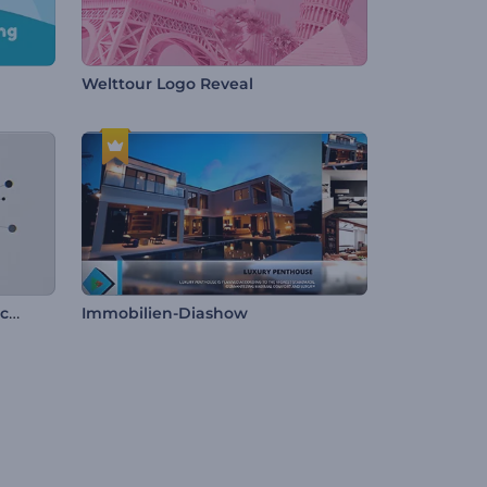
Welttour Logo Reveal
Promotion der Firmengeschichte
Immobilien-Diashow