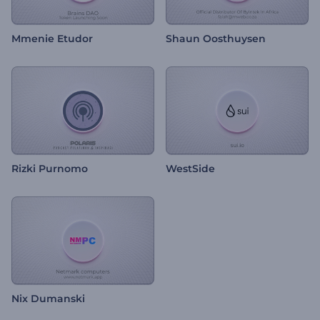
Mmenie Etudor
Shaun Oosthuysen
Rizki Purnomo
WestSide
Nix Dumanski