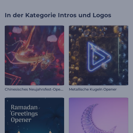
In der Kategorie
Intros und Logos
C
hinesisches Neujahrsfest-Opener
Metallische Kugeln Opener