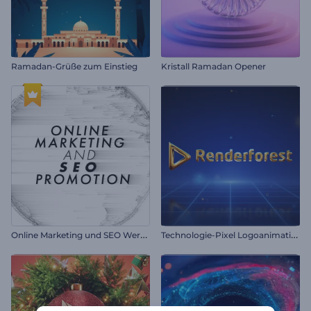
Ramadan-Grüße zum Einstieg
Kristall Ramadan Opener
O
nline Marketing und SEO Werbung
T
echnologie-Pixel Logoanimation