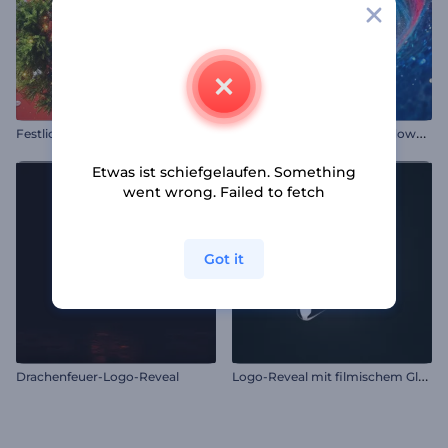
K
osmischer Tunnel Countdown Intro
Festlicher Weihnachtsball Intro
Etwas ist schiefgelaufen. Something
went wrong. Failed to fetch
Got it
L
ogo-Reveal mit filmischem Glanz
Drachenfeuer-Logo-Reveal