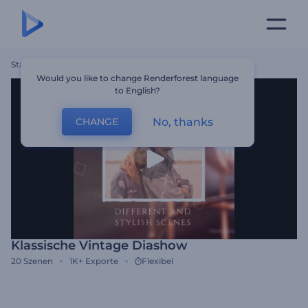
Startseite
Vorlagen
Klassische Vintage Diashow
Would you like to change Renderforest language
to English?
No, thanks
CHANGE
Klassische Vintage Diashow
20
Szenen
1K+
Exporte
Flexibel