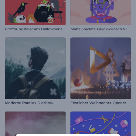
E
röffnungsfeier am Halloweenabend
M
aha Shivratri Glückwunsch Video
Moderne Parallax Diashow
Festlicher Weihnachts-Opener