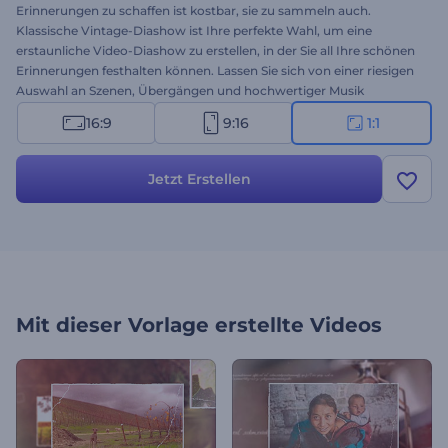
Erinnerungen zu schaffen ist kostbar, sie zu sammeln auch.
Klassische Vintage-Diashow ist Ihre perfekte Wahl, um eine
erstaunliche Video-Diashow zu erstellen, in der Sie all Ihre schönen
Erinnerungen festhalten können. Lassen Sie sich von einer riesigen
Auswahl an Szenen, Übergängen und hochwertiger Musik
inspirieren. Laden Sie einfach Ihre Bilder hoch, fügen Sie Ihren Text
16:9
9:16
1:1
hinzu und erstellen Sie in wenigen Minuten eine faszinierende
Diashow. Perfekt für Familienfeste, Geburtstagsfeiern, Hochzeits-
Diashows, Retro-Präsentationen und vieles mehr. Nutzen Sie die
Jetzt Erstellen
Chance, es jetzt kostenlos auszuprobieren!
Mit dieser Vorlage erstellte Videos