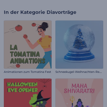
In der Kategorie
Diavorträge
S
chneekugel-Weihnachten-Reveal
Animationen zum Tomatina Fest