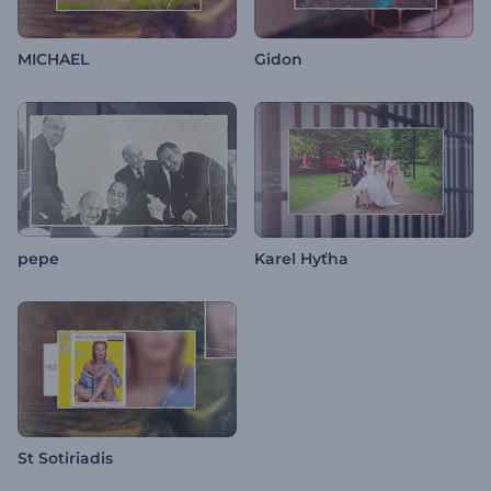
MICHAEL
Gidon
pepe
Karel Hyťha
St Sotiriadis