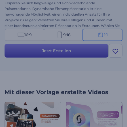
Ersparen Sie sich langweilige und sich wiederholende
Präsentationen. Dynamische Firmenpräsentation ist eine
hervorragende Möglichkeit, einen individuellen Ansatz für Ihre
Projekte zu zeigen! Versetzen Sie Ihre Kollegen und Kunden mit
einer brandneuen animierten Präsentation in Erstaunen. Wählen Sie
einen von 3 Stilen, fügen Sie Ihre Bilder und Texte hinzu und
16:9
9:16
1:1
vergessen Sie nicht die Musik. Perfekt für Firmenprofil-
Einführungen, Geschäftspräsentationen, Werbeaktionen in sozialen
Medien und vieles mehr. Keine Sorge wegen der Zeit. Es dauert nur
Jetzt Erstellen
ein paar Minuten, um ein professionelles Video zu erstellen! Stellen
Sie den Timer ein und probieren Sie es gleich kostenlos aus!
Mit dieser Vorlage erstellte Videos