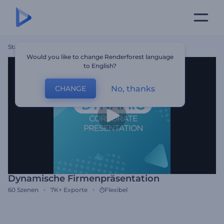
Startseite
Vorlagen
Dynamische Firmenpräsentation
Would you like to change Renderforest language
to English?
No, thanks
CHANGE
Dynamische Firmenpräsentation
60
Szenen
7K+
Exporte
Flexibel