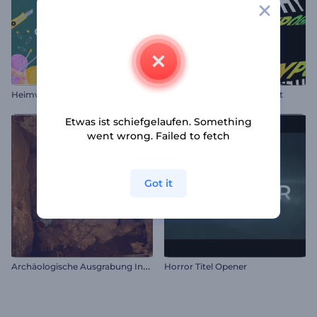
Heimwerken Werbepaket
Kinetische Typografie Paket
Etwas ist schiefgelaufen. Something
went wrong. Failed to fetch
Got it
A
rchäologische Ausgrabung Intro
Horror Titel Opener