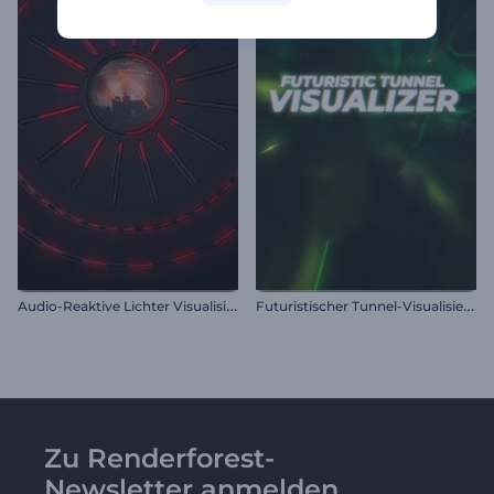
A
udio-Reaktive Lichter Visualisierung
F
uturistischer Tunnel-Visualisierer
Zu Renderforest-
Newsletter anmelden