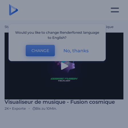
Startseite
Vorlagen
Visualiseur De Musique - Fusion Cosmique
Would you like to change Renderforest language
to English?
No, thanks
CHANGE
Visualiseur de musique - Fusion cosmique
2K+
Exporte
Bis zu 10Min.