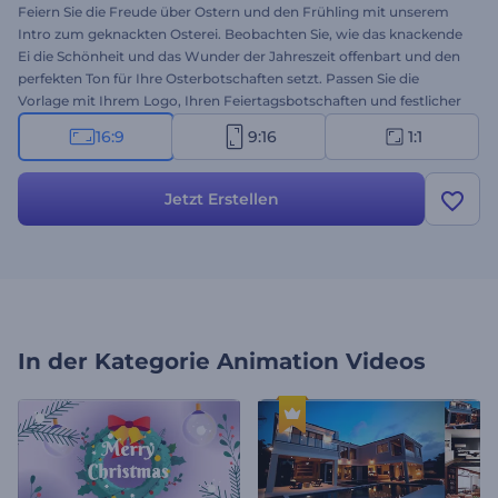
Feiern Sie die Freude über Ostern und den Frühling mit unserem
Intro zum geknackten Osterei. Beobachten Sie, wie das knackende
Ei die Schönheit und das Wunder der Jahreszeit offenbart und den
perfekten Ton für Ihre Osterbotschaften setzt. Passen Sie die
Vorlage mit Ihrem Logo, Ihren Feiertagsbotschaften und festlicher
Hintergrundmusik an, um in wenigen Minuten ein einzigartiges
16:9
9:16
1:1
Ostervideo zu erstellen. Ganz gleich, ob Sie Ostergrüße an Ihre
Lieben übermitteln oder für saisonale Angebote werben, diese
Vorlage verleiht Ihren Inhalten einen festlichen Touch. Erstellen Sie
Jetzt Erstellen
jetzt und lassen Sie die Freude über Ostern durchscheinen!
In der Kategorie
Animation Videos