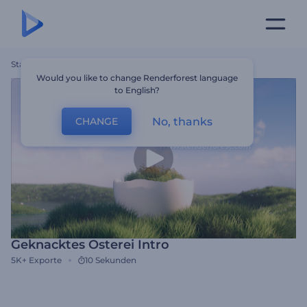
Startseite
Vorlagen
Geknacktes Osterei Intro
Would you like to change Renderforest language
to English?
No, thanks
CHANGE
Geknacktes Osterei Intro
5K+
Exporte
10 Sekunden