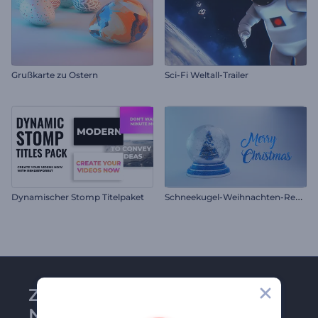
Grußkarte zu Ostern
Sci-Fi Weltall-Trailer
S
chneekugel-Weihnachten-Reveal
Dynamischer Stomp Titelpaket
Zu Renderforest-
Newsletter anmelden