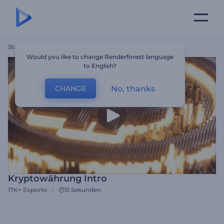
Startseite
Vorlagen
Kryptowährung Intro
Would you like to change Renderforest language
to English?
No, thanks
CHANGE
Kryptowährung Intro
17K+
Exporte
15 Sekunden