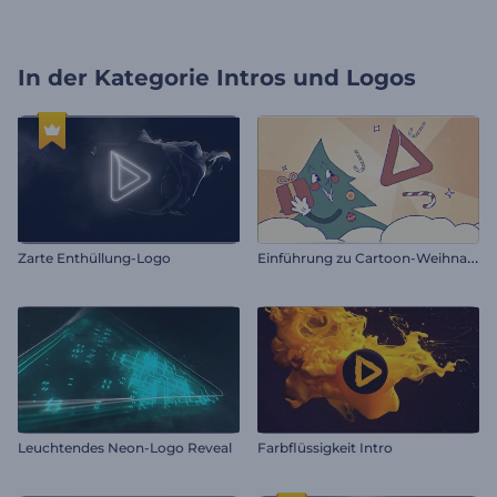
In der Kategorie
Intros und Logos
E
inführung zu Cartoon-Weihnachtsgeschenken
Zarte Enthüllung-Logo
Leuchtendes Neon-Logo Reveal
Farbflüssigkeit Intro