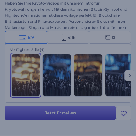
Heben Sie Ihre Krypto-Videos mit unserem Intro für
Kryptowährungen hervor. Mit dem ikonischen Bitcoin-Symbol und
Hightech-Animationen ist diese Vorlage perfekt für Blockchain-
Enthusiasten und Finanzexperten. Personalisieren Sie es mit Ihrem
Markenlogo, Slogan und Musik, um ein einzigartiges Intro für Ihren
YouTube-Kanal, Webinare, Präsentationen und andere Krypto-
16:9
9:16
1:1
Projekte zu erstellen. Erstellen Sie jetzt und machen Sie sich einen
Namen in der Krypto-Branche!
Verfügbare Stile
(4)
Jetzt Erstellen