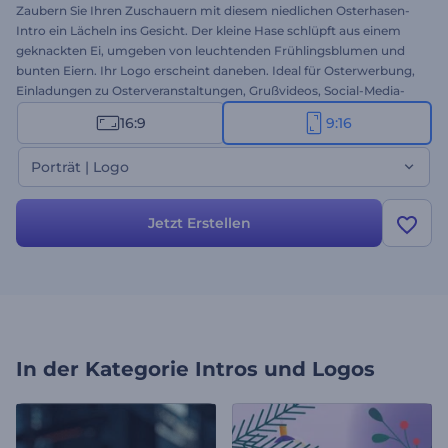
Zaubern Sie Ihren Zuschauern mit diesem niedlichen Osterhasen-
Intro ein Lächeln ins Gesicht. Der kleine Hase schlüpft aus einem
geknackten Ei, umgeben von leuchtenden Frühlingsblumen und
bunten Eiern. Ihr Logo erscheint daneben. Ideal für Osterwerbung,
Einladungen zu Osterveranstaltungen, Grußvideos, Social-Media-
Posts, saisonale Aktionen und vieles mehr. Passen Sie das Intro in
16:9
9:16
Sekundenschnelle an, indem Sie Ihr Logo, Ihre Osterbotschaft,
Ihren Slogan und Ihre Hintergrundmusik hinzufügen. Erstellen Sie
Porträt | Logo
es jetzt und begrüßen Sie Ostern mit diesem bezaubernden Intro!
Jetzt Erstellen
In der Kategorie
Intros und Logos