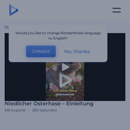
Startseite
Vorlagen
Niedlicher Osterhase – Einleitung
Would you like to change Renderforest language
to English?
No, thanks
CHANGE
Niedlicher Osterhase – Einleitung
595
Exporte
10 Sekunden