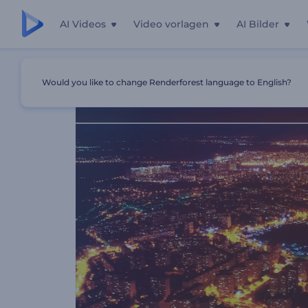
AI Videos
Video vorlagen
AI Bilder
Startseite
Vorlagen
Finstere App-Werbung
Would you like to change Renderforest language to English?