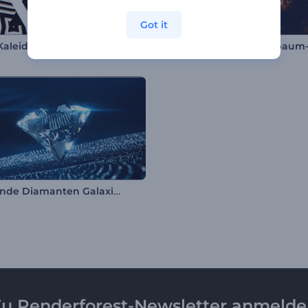
Got it
aleidoskop
Glänzende Diamanten Galaxie Opener
u Renderforest-Newsletter anmeld