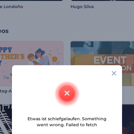
le Londoño
Hugo Silva
eos
tag-Animation
Special Event Werbung
Etwas ist schiefgelaufen. Something
went wrong. Failed to fetch