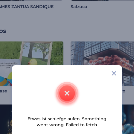
JAMES ZANTUA SANDIQUE
Salzuca
os
ase
Digitale Werbetafel Intro
Etwas ist schiefgelaufen. Something
went wrong. Failed to fetch