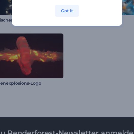
Got it
ischer Drache Opener
Liquid Ball Fusion Intro
enexplosions-Logo
u Renderforest-Newsletter anmeld