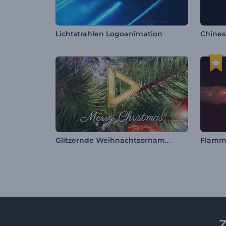
Lichtstrahlen Logoanimation
Chines
Glitzernde Weihnachtsornamente Intro
Flamm
Z