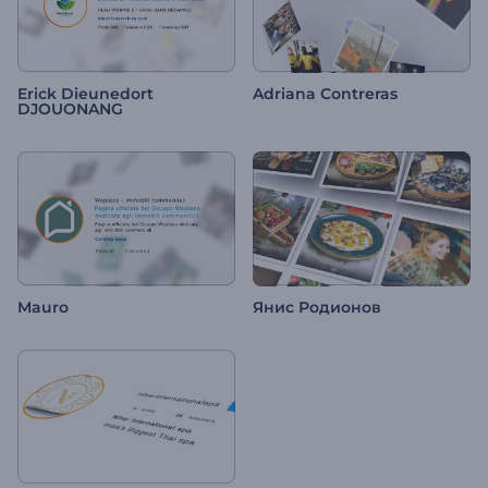
Erick Dieunedort
Adriana Contreras
DJOUONANG
Mauro
Янис Родионов