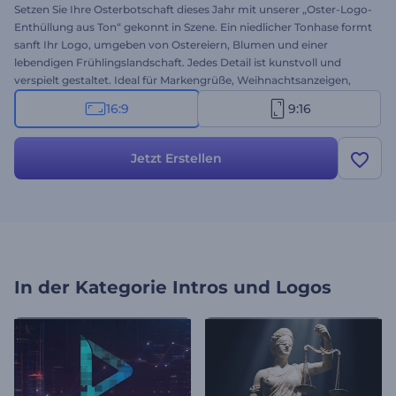
Setzen Sie Ihre Osterbotschaft dieses Jahr mit unserer „Oster-Logo-
Enthüllung aus Ton“ gekonnt in Szene. Ein niedlicher Tonhase formt
sanft Ihr Logo, umgeben von Ostereiern, Blumen und einer
lebendigen Frühlingslandschaft. Jedes Detail ist kunstvoll und
verspielt gestaltet. Ideal für Markengrüße, Weihnachtsanzeigen,
Social-Media-Posts und vieles mehr. Personalisieren Sie es ganz
16:9
9:16
einfach mit Ihrem Markennamen, Logo, Ihrer Osterbotschaft und
Hintergrundmusik. Legen Sie jetzt los und feiern Sie die Osterzeit
kreativ!
Jetzt Erstellen
In der Kategorie
Intros und Logos