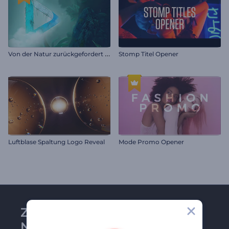
V
on der Natur zurückgefordert Logoenthüllung
Stomp Titel Opener
Luftblase Spaltung Logo Reveal
Mode Promo Opener
Zu Renderforest-
Newsletter anmelden