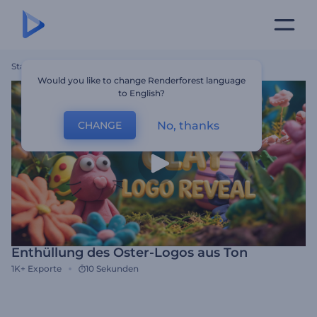
Startseite
Vorlagen
Enthüllung Des Oster-Logos Aus Ton
Would you like to change Renderforest language
to English?
No, thanks
CHANGE
Enthüllung des Oster-Logos aus Ton
1K+
Exporte
10 Sekunden