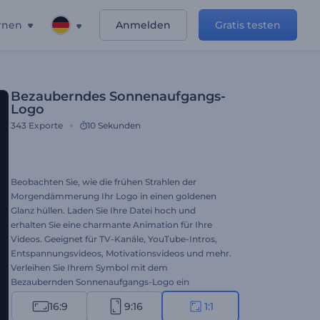
rnen
Anmelden
Gratis testen
Bezauberndes Sonnenaufgangs-
Logo
343
Exporte
10 Sekunden
Beobachten Sie, wie die frühen Strahlen der
Morgendämmerung Ihr Logo in einen goldenen
Glanz hüllen. Laden Sie Ihre Datei hoch und
erhalten Sie eine charmante Animation für Ihre
Videos. Geeignet für TV-Kanäle, YouTube-Intros,
Entspannungsvideos, Motivationsvideos und mehr.
Verleihen Sie Ihrem Symbol mit dem
Bezaubernden Sonnenaufgangs-Logo ein
königliches Aussehen. Probieren Sie diese filmische
16:9
9:16
1:1
Vorlage noch heute aus.