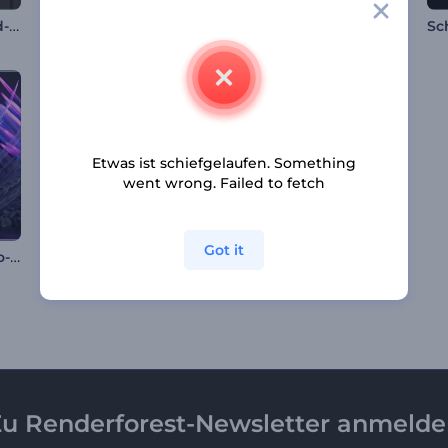
Einleitung zur Stand-up-Show
Mikrochip Technologie Intro
Drucktaste-Logo-Reveal
Etwas ist schiefgelaufen. Something
went wrong. Failed to fetch
Got it
Eruptionsblitze-Logo-Reveal
Magischer Schneekugel-Opener
Amors Liebespfeil Opener
u Renderforest-Newsletter anmeld