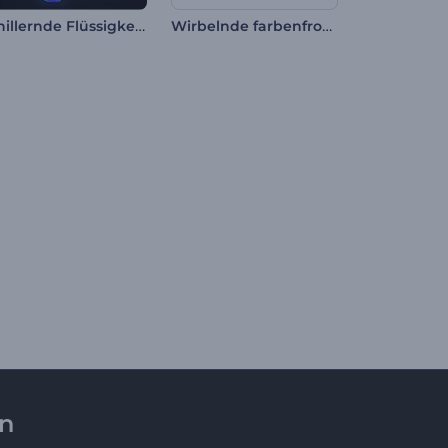
Schillernde Flüssigkeit Logo-Reveal
Wirbelnde farbenfrohe Linien Intro
en