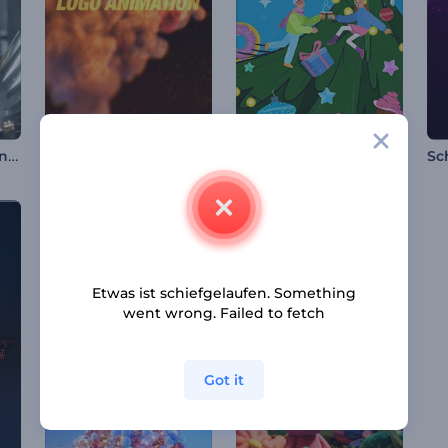
Struktur des Mechanismus Opener
Fröhliche Weihnachten Animationen
Phönix Logoanimation
Etwas ist schiefgelaufen. Something
went wrong. Failed to fetch
Got it