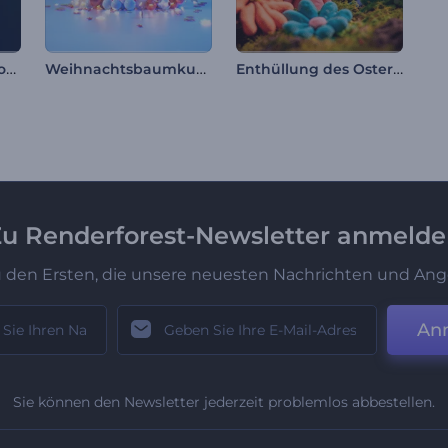
Partikel-Explosion Logo
Weihnachtsbaumkugel Opener
Enthüllung des Oster-Logos aus Ton
u Renderforest-Newsletter anmeld
u den Ersten, die unsere neuesten Nachrichten und Ang
An
Sie können den Newsletter jederzeit problemlos abbestellen.