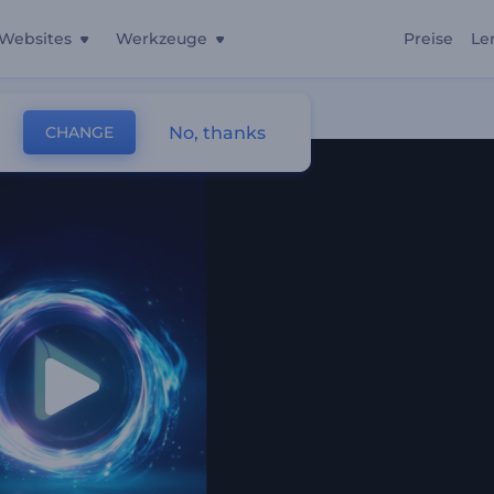
Websites
Werkzeuge
Preise
Le
No, thanks
CHANGE