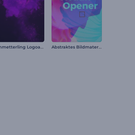
Schmetterling Logoanimation
Abstraktes Bildmaterial Opener