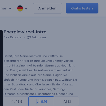
rnen
Anmelden
Gratis testen
Energiewirbel-Intro
4K+
Exporte
7 Sekunden
Bereit, Ihre Marke kraftvoll und kraftvoll zu
präsentieren? Hier ist Ihre Lösung: Energy Vortex
Intro. Mit seinem wirbelnden Sturm aus Neonlicht
und Energie zieht es die Aufmerksamkeit auf sich
und lenkt sie direkt auf Ihre Marke. Fügen Sie
einfach Ihr Logo und Ihren Slogan hinzu, wählen Sie
Ihren Soundtrack und überlassen Sie dem Vortex
den Rest. Ideal für Tech-Launches, Gaming-
Streams, futuristische Präsentations-Opener und
andere hochintensive Inhalte. Probieren Sie es
16:9
9:16
1:1
gleich aus!