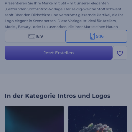
Präsentieren Sie Ihre Marke mit Stil – mit unserer eleganten
„Glitzernden Stoff-Intro“-Vorlage. Der seidig-weiche Stoff schwebt
sanft über den Bildschirm und verströmt glitzernde Partikel, die Ihr
Logo elegant in Szene setzen. Diese Vorlage ist ideal für Ateliers,
Mode-, Beauty- oder Luxusmarken, die ihrer Marke einen Hauch
von Eleganz verleihen möchten, und die perfekte Wahl für ein
16:9
9:16
einprägsames Logo-Intro. Passen Sie die Vorlage in wenigen
Minuten an: Laden Sie Ihr Logo hoch, geben Sie Ihre Botschaft ein
und wählen Sie Hintergrundmusik. Jetzt ausprobieren!
Jetzt Erstellen
In der Kategorie
Intros und Logos