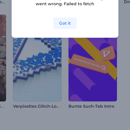
Glitzernder Partikelbaum Intro
Feuerwirbel-Logo-Reveal
Vereistes Neon-Logo
went wrong. Failed to fetch
Got it
Intro zum Tag des Sieges am 9. Mai
Verpixeltes Glitch-Logo Reveal
Bunte Such-Tab Intro