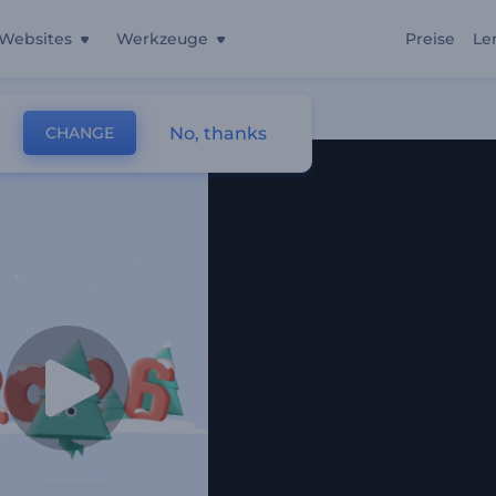
Websites
Werkzeuge
Preise
Le
No, thanks
CHANGE