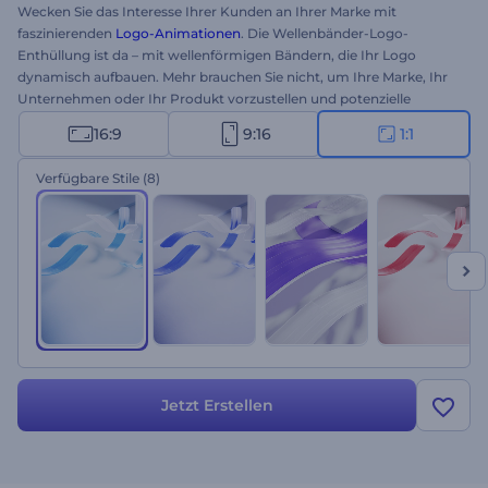
Wecken Sie das Interesse Ihrer Kunden an Ihrer Marke mit
faszinierenden
Logo-Animationen
. Die Wellenbänder-Logo-
Enthüllung ist da – mit wellenförmigen Bändern, die Ihr Logo
dynamisch aufbauen. Mehr brauchen Sie nicht, um Ihre Marke, Ihr
Unternehmen oder Ihr Produkt vorzustellen und potenzielle
Kunden zu gewinnen. Laden Sie Ihr Logo hoch, geben Sie Ihren
16:9
9:16
1:1
Slogan ein und warten Sie ein paar Minuten, bis Sie einen
professionellen Video-Opener erhalten. Perfekt geeignet für
Verfügbare Stile
(8)
Markenwerbung, Unternehmenspräsentationen,
Produkteinführungen und viele weitere Projekte. Probieren Sie es
jetzt aus!
Jetzt Erstellen