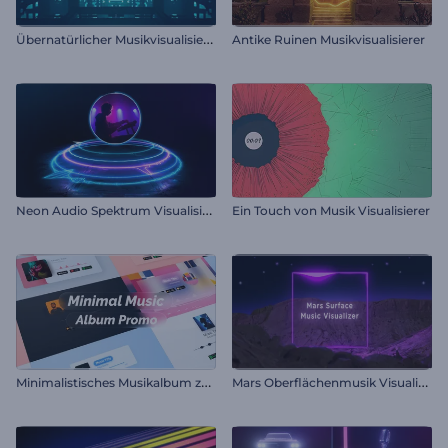
Ü
bernatürlicher Musikvisualisierer
Antike Ruinen Musikvisualisierer
N
eon Audio Spektrum Visualisierer
Ein Touch von Musik Visualisierer
M
inimalistisches Musikalbum zu Werbezwecken
M
ars Oberflächenmusik Visualisierer