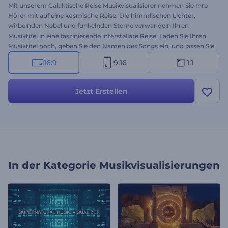
Mit unserem Galaktische Reise Musikvisualisierer nehmen Sie Ihre
Hörer mit auf eine kosmische Reise. Die himmlischen Lichter,
wirbelnden Nebel und funkelnden Sterne verwandeln Ihren
Musiktitel in eine faszinierende interstellare Reise. Laden Sie Ihren
Musiktitel hoch, geben Sie den Namen des Songs ein, und lassen Sie
die grenzenlosen Galaxien Ihre Fangemeinde wachsen. Perfekt für
16:9
9:16
1:1
Musiker, DJs, Musikproduzenten oder Personen, die einen
YouTube-Musikkanal starten möchten. Erstellen Sie jetzt und
starten Sie Ihre Musik mit himmlischen Animationen!
Jetzt Erstellen
In der Kategorie
Musikvisualisierungen