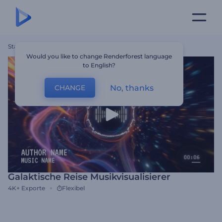
Startseite
Vorlagen
Galaktische Reise Musikvisualisierer
Would you like to change Renderforest language
to English?
No, thanks
CHANGE
Galaktische Reise Musikvisualisierer
4K+
Exporte
Flexibel