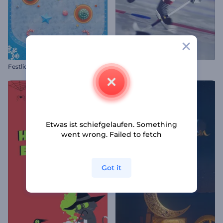
F
estlicher Flipper-Weihnachtsgruß
Hockey-Turnier-Opener
Etwas ist schiefgelaufen. Something
went wrong. Failed to fetch
Got it