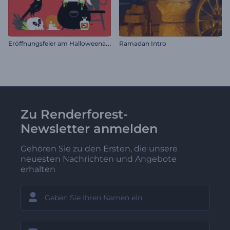
E
röffnungsfeier am Halloweenabend
Ramadan Intro
Zu Renderforest-
Newsletter anmelden
Gehören Sie zu den Ersten, die unsere
neuesten Nachrichten und Angebote
erhalten