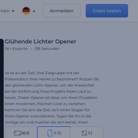
rnen
Anmelden
Gratis testen
Glühende Lichter Opener
5K+
Exporte
8 Sekunden
Ist es an der Zeit, Ihre Zielgruppe mit der
Präsentation Ihrer Marke zu faszinieren? Nutzen Sie
den glühenden Licht-Opener, um der Kreativität
bei der Einführung Ihres Projekts freien Lauf zu
lassen. Dieser Opener ist ideal, um Ihren Projekten
einen modernen, frischen Look zu verleihen.
Nehmen Sie sich die Zeit, sich einen Slogan für
Ihren Opener auszudenken, fügen Sie ihn in die
Vorlage ein und machen Sie sich bereit, Ihren
beeindruckenden Video-Opener zu erstellen.
16:9
9:16
1:1
Perfekt geeignet für TV-Werbespots,