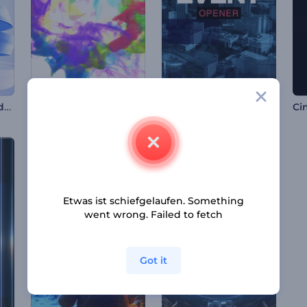
Wellenförmige Bänder Logoanimation
Farbenfrohe Partikel Logoanimation
Moderner Veranstaltungsopener
Etwas ist schiefgelaufen. Something
went wrong. Failed to fetch
Got it