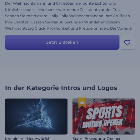
Der Weihnachtsmann und Christbäume, bunte Lichter und
fröhliche Lieder - eine herzerwärmende Zeit steht vor der Tür.
Senden Sie mit diesem Holly-Jolly Weihnachtsabend Ihre Grüße an
Ihre Liebsten. Lassen Sie das 30 Sekunden Wunder an diesem
Weihnachtstag Glück, Fröhlichkeit und Freude bringen. Die Vorlage
soll Ihnen bei der Bewerbung Ihres Unternehmens helfen und
Grüße an Weihnachten und Neujahr auf einzigartige, unterhaltende
Jetzt Erstellen
Art und Weise senden. Laden Sie Ihr Logo hoch, verändern Sie den
Weihnachtstext, fügen Sie Ihre wunderschöne Musik hinzu und
schon haben Sie eine magische Weihnachtsgeschichte mit
Renderforest. Wie immer kostenlos.
In der Kategorie
Intros und Logos
Imaginärer Neonwürfel
Sport-Bewegung-Opener