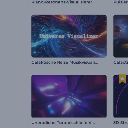
Klang-Resonanz-Visualisierer
Galaktische Reise Musikvisualisierer
Galacti
Unendliche Tunnelschleife Visualisierer
3D Stre