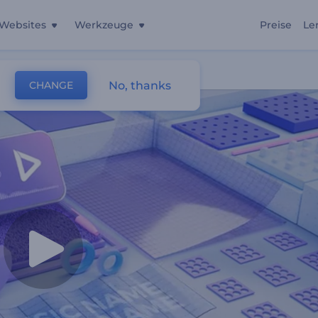
Websites
Werkzeuge
Preise
Le
r
No, thanks
CHANGE