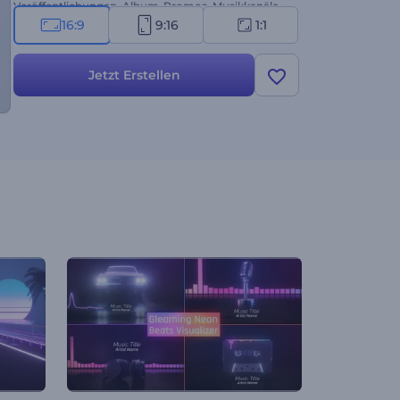
Veröffentlichungen, Album-Promos, Musikkanäle
und vieles mehr. Begeistern Sie Ihre Zuhörer mit
16:9
9:16
1:1
Ihrem hochmodernen Musikvisualisierer. Probieren
Sie es jetzt aus!
Jetzt Erstellen