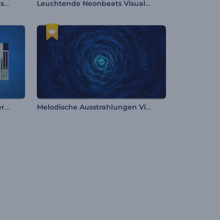
Retro-Futuristischer Musik-Visualisierer
Leuchtende Neonbeats Visualisierer
Equalizer mit glattem Farbverlauf
Melodische Ausstrahlungen Visualisierer