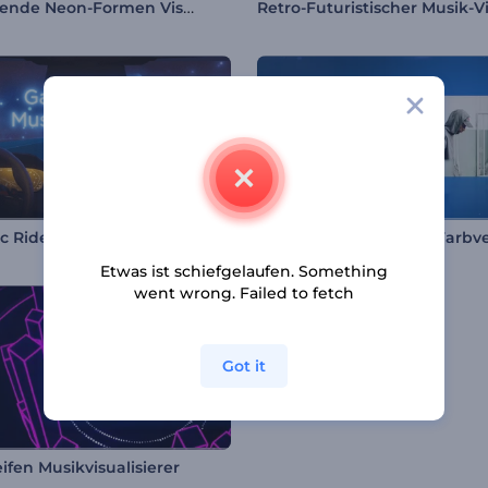
Pulsierende Neon-Formen Visualizer
c Ride Music Visualizer
Etwas ist schiefgelaufen. Something
went wrong. Failed to fetch
Got it
ifen Musikvisualisierer