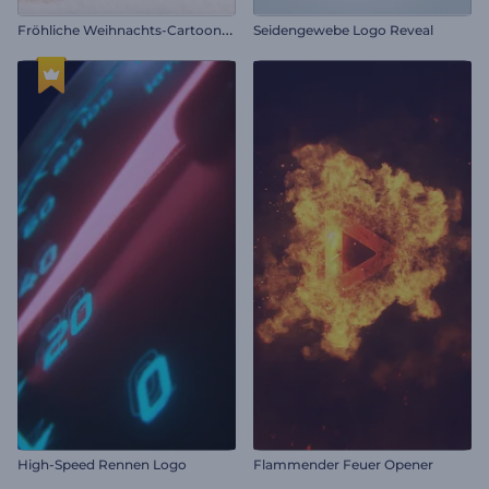
F
röhliche Weihnachts-Cartoon-Einleitung
Seidengewebe Logo Reveal
High-Speed Rennen Logo
Flammender Feuer Opener